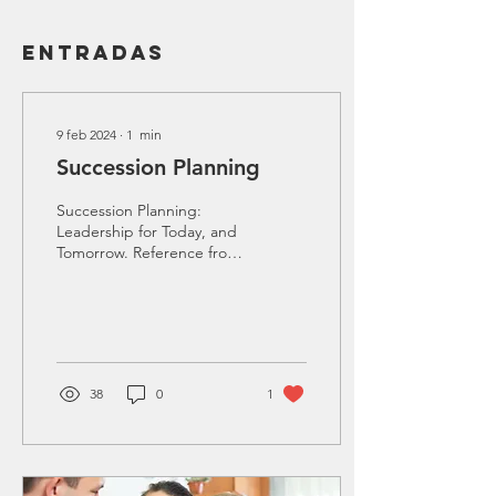
Entradas
9 feb 2024
∙
1
min
Succession Planning
Succession Planning:
Leadership for Today, and
Tomorrow. Reference from
Hr.com In today's
corporate landscape,
there's a noticeable...
38
0
1