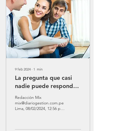
9 feb 2024
∙
1
min
La pregunta que casi
nadie puede responder
en una entrevista de
Redacción Mix
trabajo en Google
mix@diariogestion.com.pe
Lima, 08/02/2024, 12:56 p.
según exempleada.
m. Google, reconocida
Fuente Gestion.pe
como una de las empresas
más exitosas de Estados...