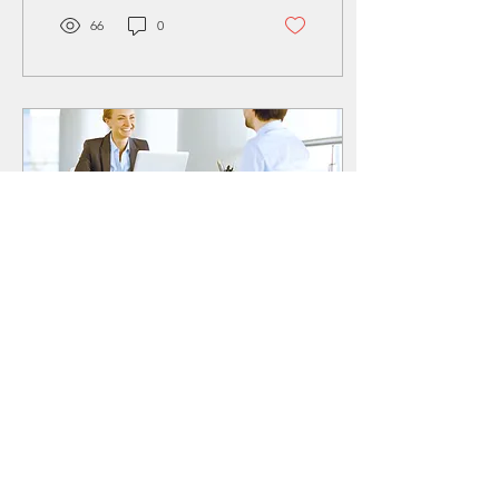
66
0
9 feb 2024
∙
2
min
Discover the essential
definitions related to
recruitment to help you